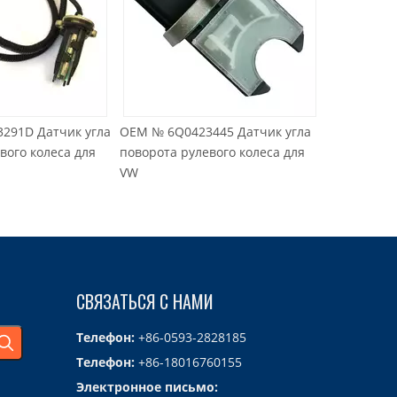
угла
OEM № 6Q0423445 Датчик угла
Датчик давления в колл
ля
поворота рулевого колеса для
MAP OEM № 04896003AA
VW
СВЯЗАТЬСЯ С НАМИ
Телефон:
+86-0593-2828185
Телефон:
+86-18016760155
Электронное письмо: