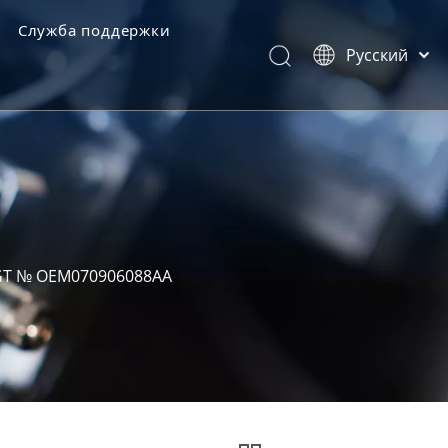
Служба поддержки
Pусский
категории товаров
Português
Español
Обратная связь
Latine
Français
简体中文
English
EGT № OEM070906088AA