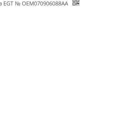
ов EGT № OEM070906088AA