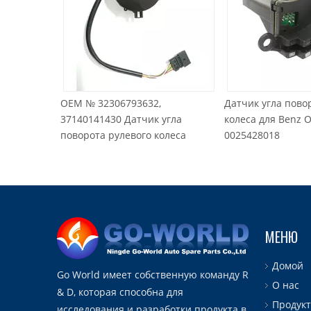
EM № 32306793632,
Датчик угла поворота рулевого
7140141430 Датчик угла
колеса для Benz OEM No.
оворота рулевого колеса
0025428018
МЕНЮ
Домой
Go World имеет собственную команду R
О нас
& D, которая способна для
Продук
исследования и разработки продукта в