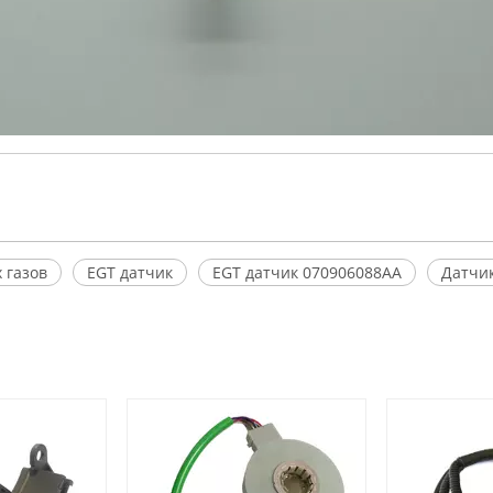
 газов
EGT датчик
EGT датчик 070906088AA
Датчи