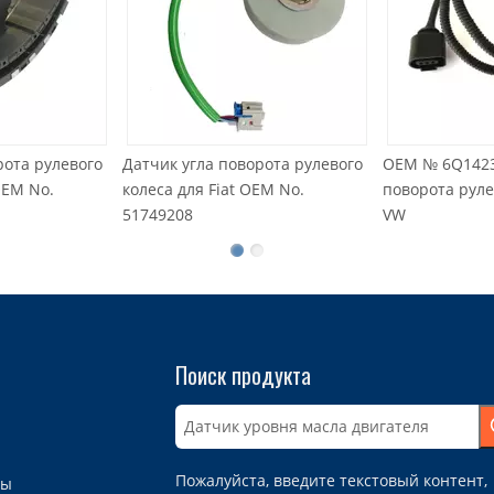
Датчик угла поворота рулевого
OEM № 6Q1423291D Датчик 
колеса для Fiat OEM No.
поворота рулевого колеса д
51749208
VW
Поиск продукта
Пожалуйста, введите текстовый контент,
ты