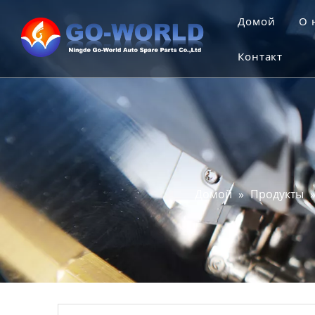
Домой
O 
Контакт
Домой
»
Продукты