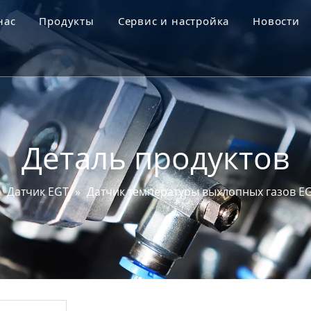
нас
Продукты
Сервис и настройка
Новости
Профиль Go-World
Датчик уровня моторного масла
НИОКР
Датчик MAP
Испытания и сертификаты
Датчик угла поворота рулевого колеса
Деталь продуктов
Датчик DPF
»
Датчик EGT
»
Датчик температуры выхлопных газов 
Датчик EGT
Датчик свечи накаливания