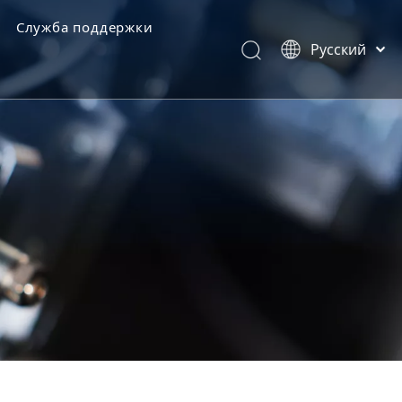
Служба поддержки
Pусский
категории товаров
Português
Español
Обратная связь
Latine
Français
简体中文
English